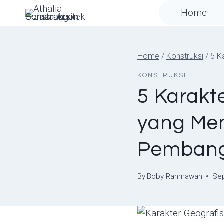
Skip
Home
to
content
Home
/
Konstruksi
/
5 K
KONSTRUKSI
5 Karakt
yang Me
Pemban
By
Boby Rahmawan
Se