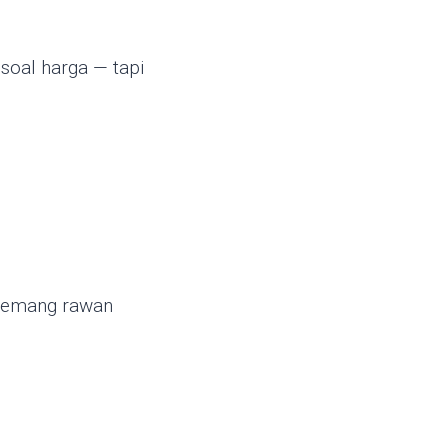
oal harga — tapi
 memang rawan