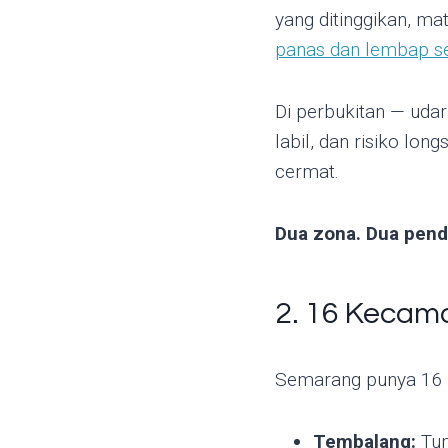
yang ditinggikan, ma
panas dan lembap s
Di perbukitan — uda
labil, dan risiko lon
cermat.
Dua zona. Dua pend
2. 16 Kecam
Semarang punya 16 k
Tembalang:
Tum