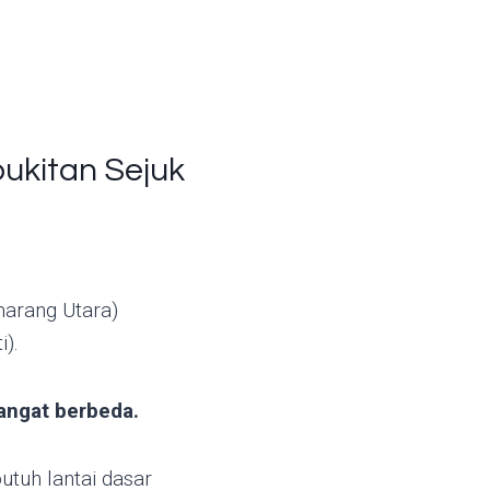
ukitan Sejuk
marang Utara)
).
angat berbeda.
utuh lantai dasar