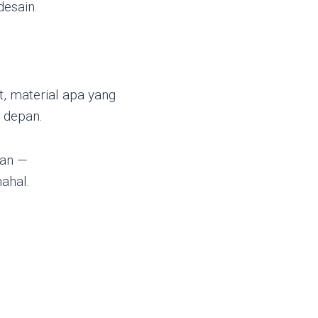
desain.
t, material apa yang
 depan.
tan —
mahal.