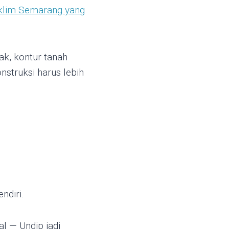
klim Semarang yang
ak, kontur tanah
onstruksi harus lebih
ndiri.
l — Undip jadi